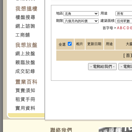
地區
用途
期限
建築面積
首字母 >
A
B
C
D
相片
更新日期
用途
大
全選
[ 首