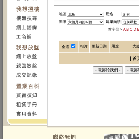
地區
用途
期限
建築面積
首字母 >
A
B
C
D
相片
更新日期
用途
大
全選
[ 首