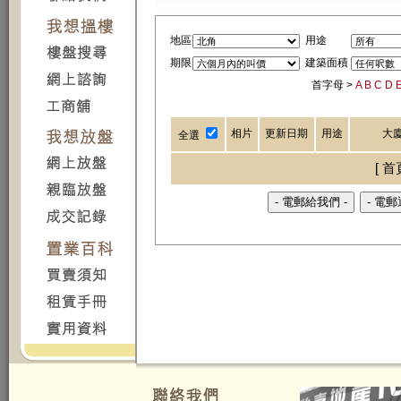
地區
用途
期限
建築面積
首字母 >
A
B
C
D
相片
更新日期
用途
大
全選
[ 首